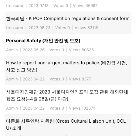
treasurer
|
2023.07.13
|
Votes 0
|
Views 46997
한국의날 - K POP Competition regulations & consent form
treasurer
|
2023.06.23
|
Votes 0
|
Views 52119
Personal Safety (개인 안전 및 보호)
Admin
|
2023.05.26
|
Votes 0
|
Views 80636
How to report non-urgent matters to police (비긴급 사건,
사고 신고 방법)
Admin
|
2023.04.22
|
Votes 0
|
Views 83771
서울디자인재단 2023 서울디자인리포터 모집 관련 해외단체
협조 요청(~4월 28일(금) 마감)
Admin
|
2023.04.22
|
Votes 0
|
Views 102674
다문화 사무연락 지원팀 (Cross Cultural Liaison Unit, CCL
U) 소개