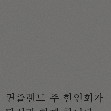
퀸즐랜드 주 한인회가