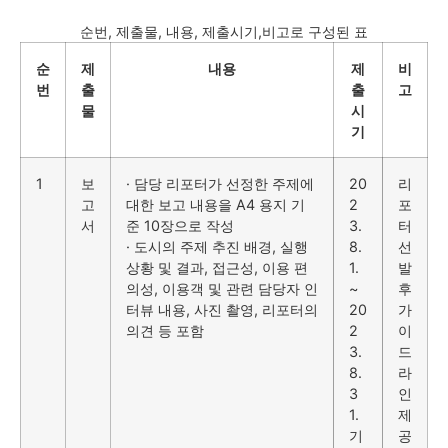
순번, 제출물, 내용, 제출시기,비고로 구성된 표
순
제
내용
제
비
번
출
출
고
물
시
기
1
보
· 담당 리포터가 선정한 주제에
20
리
고
대한 보고 내용을 A4 용지 기
2
포
서
준 10장으로 작성
3.
터
· 도시의 주제 추진 배경, 실행
8.
선
상황 및 결과, 접근성, 이용 편
1.
발
의성, 이용객 및 관련 담당자 인
~
후
터뷰 내용, 사진 촬영, 리포터의
20
가
의견 등 포함
2
이
3.
드
8.
라
3
인
1.
제
기
공