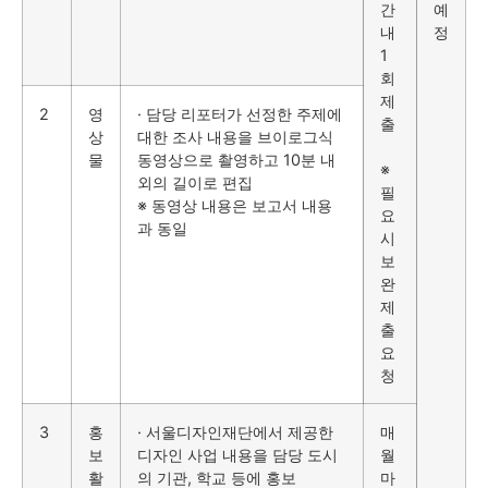
간
예
내
정
1
회
제
2
영
· 담당 리포터가 선정한 주제에
출
상
대한 조사 내용을 브이로그식
물
동영상으로 촬영하고 10분 내
※
외의 길이로 편집
필
※ 동영상 내용은 보고서 내용
요
과 동일
시
보
완
제
출
요
청
3
홍
· 서울디자인재단에서 제공한
매
보
디자인 사업 내용을 담당 도시
월
활
의 기관, 학교 등에 홍보
마