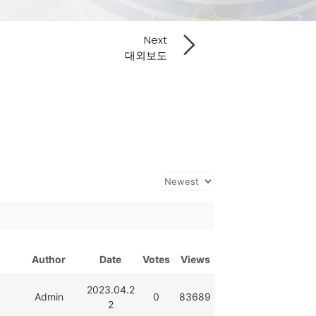
Next
대외보도
Author
Date
Votes
Views
2023.04.2
Admin
0
83689
2