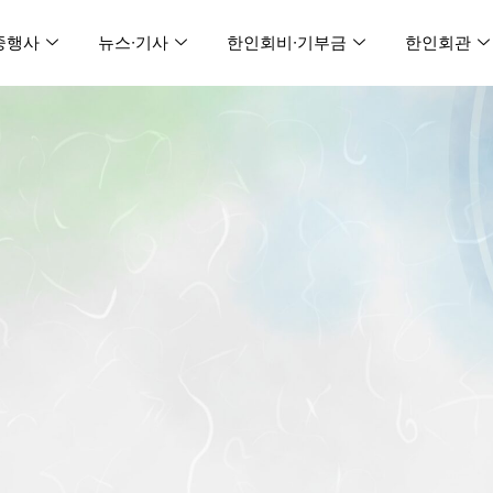
중행사
뉴스∙기사
한인회비∙기부금
한인회관