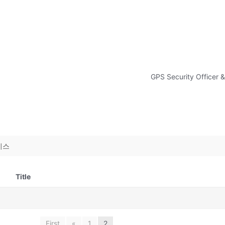
GPS Security Officer 
비스
Title
First
«
1
2