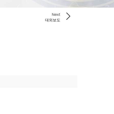
Next
대외보도