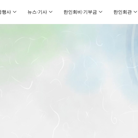
중행사
뉴스∙기사
한인회비∙기부금
한인회관