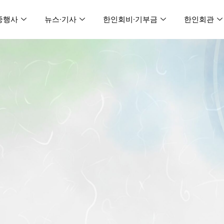
중행사
뉴스∙기사
한인회비∙기부금
한인회관