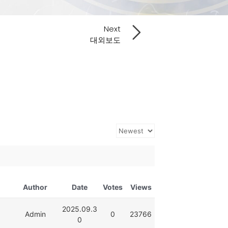
Next
대외보도
Author
Date
Votes
Views
2025.09.3
Admin
0
23766
0